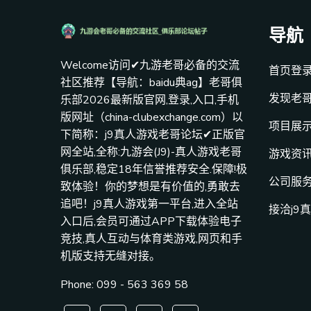
导航
Welcome访问✔九游老哥必备的交流
首页登
社区推荐【导航：baidu典ag】老哥俱
发现老
乐部2026最新版官网,登录,入口,手机
版网址（china-clubexchange.com）以
项目展
下简称：j9真人游戏老哥论坛✔正版官
网全站,全称:九游会(J9)-真人游戏老哥
游戏资
俱乐部,稳定18年信誉推荐安全.保障!极
公司服
致体验！你的梦想是有价值的,勇敢去
追吧！j9真人游戏第一平台,进入全站
接洽j9
入口后,会员可通过APP下载体验电子
竞技,真人互动与体育类游戏,网页和手
机版支持无缝对接。
Phone: 099 - 563 369 58