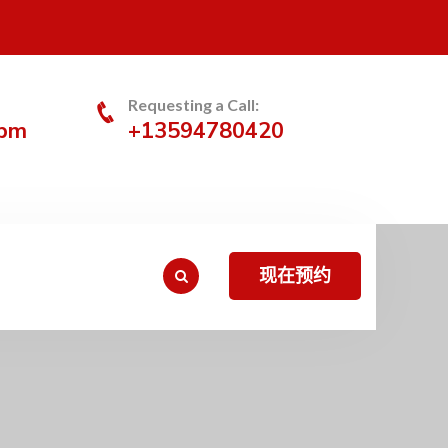
Requesting a Call:
0pm
+13594780420
现在预约